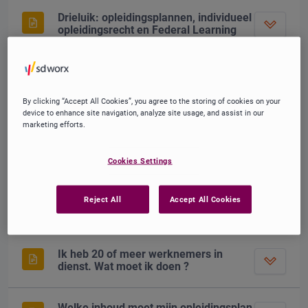
Drieluik: opleidingsplannen, individueel
opleidingsrecht en Federal Learning
Account
Telling grens 10 en 20 werknemers?
By clicking “Accept All Cookies”, you agree to the storing of cookies on your
device to enhance site navigation, analyze site usage, and assist in our
marketing efforts.
Ik heb minder dan 10 werknemers in
dienst. Wat moet ik doen ?
Cookies Settings
Ik heb meer dan 10 maar minder dan
Reject All
Accept All Cookies
20 werknemers in dienst. Wat moet ik
doen ?
Ik heb 20 of meer werknemers in
dienst. Wat moet ik doen ?
Welke inhoud moet mijn opleidingsplan